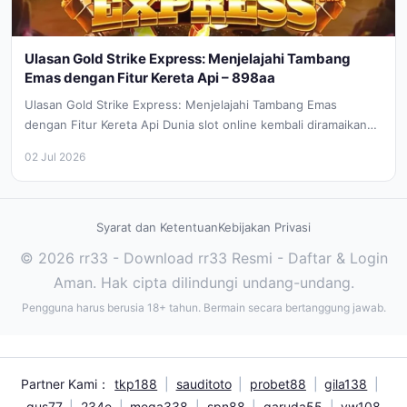
Ulasan Gold Strike Express: Menjelajahi Tambang
Emas dengan Fitur Kereta Api – 898aa
Ulasan Gold Strike Express: Menjelajahi Tambang Emas
dengan Fitur Kereta Api Dunia slot online kembali diramaikan
dengan kehadiran Gold Strike...
02 Jul 2026
Syarat dan Ketentuan
Kebijakan Privasi
© 2026 rr33 - Download rr33 Resmi - Daftar & Login
Aman. Hak cipta dilindungi undang-undang.
Pengguna harus berusia 18+ tahun. Bermain secara bertanggung jawab.
Partner Kami：
tkp188
|
sauditoto
|
probet88
|
gila138
|
gus77
|
234e
|
mega338
|
spn88
|
garuda55
|
vw108