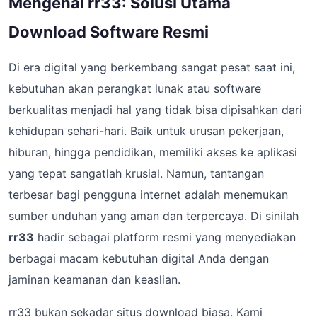
Mengenal rr33: Solusi Utama
Download Software Resmi
Di era digital yang berkembang sangat pesat saat ini,
kebutuhan akan perangkat lunak atau software
berkualitas menjadi hal yang tidak bisa dipisahkan dari
kehidupan sehari-hari. Baik untuk urusan pekerjaan,
hiburan, hingga pendidikan, memiliki akses ke aplikasi
yang tepat sangatlah krusial. Namun, tantangan
terbesar bagi pengguna internet adalah menemukan
sumber unduhan yang aman dan terpercaya. Di sinilah
rr33
hadir sebagai platform resmi yang menyediakan
berbagai macam kebutuhan digital Anda dengan
jaminan keamanan dan keaslian.
rr33 bukan sekadar situs download biasa. Kami