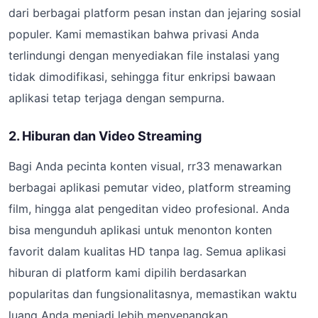
dari berbagai platform pesan instan dan jejaring sosial
populer. Kami memastikan bahwa privasi Anda
terlindungi dengan menyediakan file instalasi yang
tidak dimodifikasi, sehingga fitur enkripsi bawaan
aplikasi tetap terjaga dengan sempurna.
2. Hiburan dan Video Streaming
Bagi Anda pecinta konten visual, rr33 menawarkan
berbagai aplikasi pemutar video, platform streaming
film, hingga alat pengeditan video profesional. Anda
bisa mengunduh aplikasi untuk menonton konten
favorit dalam kualitas HD tanpa lag. Semua aplikasi
hiburan di platform kami dipilih berdasarkan
popularitas dan fungsionalitasnya, memastikan waktu
luang Anda menjadi lebih menyenangkan.