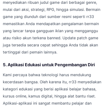
menyediakan ribuan judul game dari berbagai genre,
mulai dari aksi, strategi, RPG, hingga simulasi. Bermain
game yang diunduh dari sumber resmi seperti rr33
memastikan Anda mendapatkan pengalaman bermain
yang lancar tanpa gangguan iklan yang mengganggu
atau risiko akun terkena banned. Update patch game
juga tersedia secara cepat sehingga Anda tidak akan
tertinggal dari pemain lainnya.
5. Aplikasi Edukasi untuk Pengembangan Diri
Kami percaya bahwa teknologi harus mendukung
kecerdasan bangsa. Oleh karena itu, rr33 menyediakan
kategori edukasi yang berisi aplikasi belajar bahasa,
kursus online, kamus digital, hingga alat bantu riset.
Aplikasi-aplikasi ini sangat membantu pelajar dan